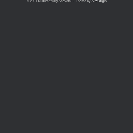
© 2021 Kulturstiftung Seevetal
Theme by
SiteOrigin