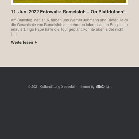
11. Juni 2022 Fotowalk: Ramelsloh – Op Plattdütsch!
Am Samstag, den 11.6. haben uns Werner Jobmann und Dieter Heick
die Geschichte von Ramelsloh an mehreren interessanten Beispielen
erläutert. Ingo Pape hatte die Tour geplant, konnte aber leider nicht
[…]
Weiterlesen
© 2021 Kulturstiftung Seevetal
Theme by
SiteOrigin