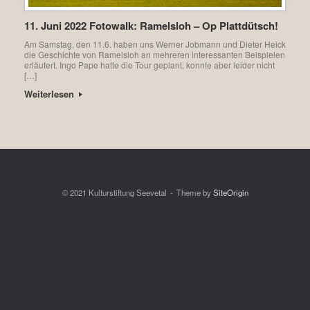
11. Juni 2022 Fotowalk: Ramelsloh – Op Plattdütsch!
Am Samstag, den 11.6. haben uns Werner Jobmann und Dieter Heick
die Geschichte von Ramelsloh an mehreren interessanten Beispielen
erläutert. Ingo Pape hatte die Tour geplant, konnte aber leider nicht
[…]
Weiterlesen
© 2021 Kulturstiftung Seevetal
Theme by
SiteOrigin