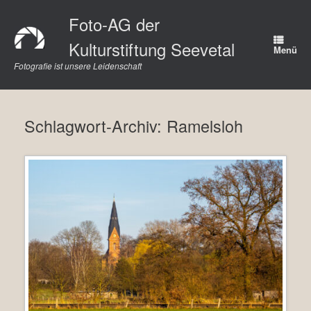
Zum
Foto-AG der
Inhalt
springen
Kulturstiftung Seevetal
Menü
Fotografie ist unsere Leidenschaft
Schlagwort-Archiv:
Ramelsloh